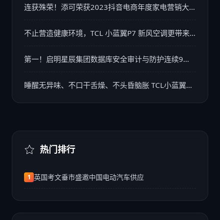
连获殊荣！添可荣获2023抖音电商年度家电营销大
奖，引领行业变革
不止营造健康环境，TCL 小蓝翼P7 新风空调更带来
生活美学享受
第一！启明星辰集团数据库安全审计与防护连续9年
领跑市场
睡醒无异味、不口干舌燥、不头昏脑胀 TCL小蓝翼P7
新风空调守护安心睡眠
热门排行
英国考文垂市盛邀中国电动汽车供应
1